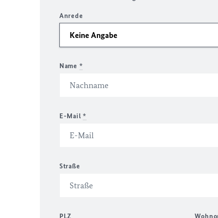
Anrede
Name
*
E-Mail
*
Straße
PLZ
Wohno