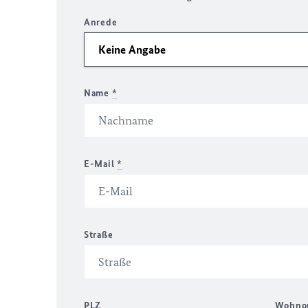
Anrede
Name
*
E-Mail
*
Straße
PLZ
Wohno